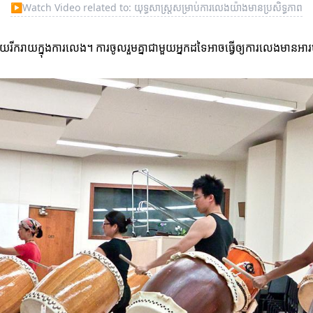
▶
Watch Video related to: យុទ្ធសាស្ត្រសម្រាប់ការលេងយ៉ាងមានប្រសិទ្ធភាព
ពសប្បាយរីករាយក្នុងការលេង។ ការចូលរួមគ្នាជាមួយអ្នកដទៃអាចធ្វើឲ្យការលេងម