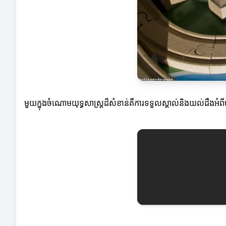
មួយក្នុងចំណោមយុទ្ធសាស្ត្រដ៏សំខាន់គឺការទទួលស្គាល់និងយល់ដឹងអំពីចំណ