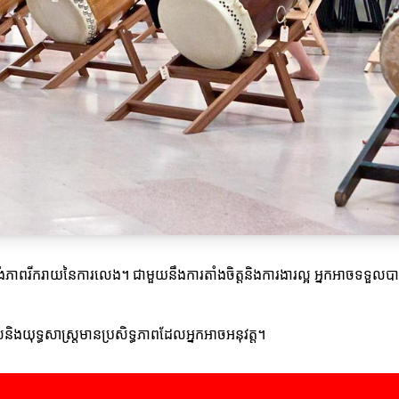
អ្នកបាត់បង់ភាពរីករាយនៃការលេង។ ជាមួយនឹងការតាំងចិត្តនិងការងារល្អ អ្នកអ
និងយុទ្ធសាស្ត្រមានប្រសិទ្ធភាពដែលអ្នកអាចអនុវត្ត។