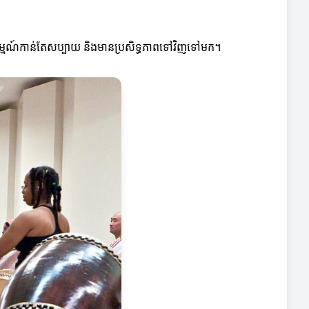
ានអារម្មណ៍កាន់តែសប្បាយ និងមានប្រសិទ្ធភាពទៅវិញទៅមក។