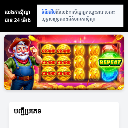
លេងកាស៊ីណូ
ទំព័រដើម
វិធីលេងកាស៊ីណូ
អ្នកឈ្នះនាពេលនេះ
បាន 24 ម៉ោង
យុទ្ធសាស្ត្រលេង
ព័ត៌មានកាស៊ីណូ
បញ្ជីប្រភេទ