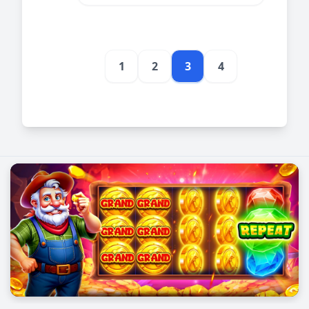
នឹងស្វែងយល់ពីអត្ថប្រយោជន៍នៃការ
លេងយុទ្ធសាស្ត្រ និងវិធីសាស្ត្រដែលអាច
នឹងជួយឱ្យអ្នកប្រើប្រាស់ទទួលបាន
ជោគជ័យ។
1
2
3
4