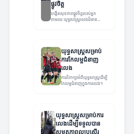
ផ្លូវចិត្ត
បង្កើនសុខភាពផ្លូវចិត្តរបស់អ្នក
តាមរយៈយុទ្ធសាស្ត្រលេងដ៏មាន
ប្រសិទ្ធភាព។ សូមអានអំពីវិធីដែលការ
លេងអាចជួយសម្រួលសុខភាពផ្លូវចិត្ត
របស់អ្នក។
យុទ្ធសាស្ត្រសម្រាប់
ការកែលម្អជំនាញ
លេង
ការពិភាក្សាអំពីយុទ្ធសាស្ត្រដើម្បី
កែលម្អជំនាញក្នុងការលេង។
យុទ្ធសាស្ត្រសម្រាប់ការ
លេងដើម្បីទទួលបាន
សមត្ថភាពល្អប្រសើរ