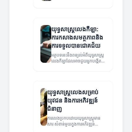
នានា។
យុទ្ធសាស្ត្រលេងកីឡា:
ការកសាងសមត្ថភាពនិង
ការទទួលបានជោគជ័យ
អត្ថបទនេះនឹងពន្យល់អំពីយុទ្ធសាស្ត្រ
លេងកីឡាដែលអាចជួយអ្នកបង្កើត
សមត្ថភាពនិងទទួលបានភាព
ជោគជ័យក្នុងការលេងកីឡា។
យុទ្ធសាស្ត្រលេងសម្រាប់
យុវជន និងការអភិវឌ្ឍន៍
ជំនាញ
ការលេងប្រកបដោយយុទ្ធសាស្ត្រមាន
សារៈសំខាន់មួយក្នុងការអភិវឌ្ឍន៍
សមត្ថភាពនៅក្នុងយុវជន។ អត្ថបទនេះ