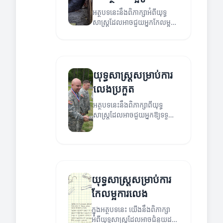
អត្ថបទនេះនឹងពិភាក្សាអំពីយុទ្ធ
សាស្ត្រដែលអាចជួយអ្នកកែលម្អ
សមត្ថភាពការលេងរបស់អ្នក។
យុទ្ធសាស្ត្រសម្រាប់ការ
លេងប្រកួត
អត្ថបទនេះនឹងពិភាក្សាពីយុទ្ធ
សាស្ត្រដែលអាចជួយអ្នកឱ្យទទួល
បានការលេងប្រកួតដ៏ឆ្នើម។
យុទ្ធសាស្ត្រសម្រាប់ការ
កែលម្អការលេង
ក្នុងអត្ថបទនេះ យើងនឹងពិភាក្សា
អំពីយុទ្ធសាស្ត្រដែលអាចជំនួយដល់