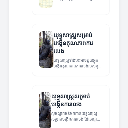
ការកែលម្អការលេងរបស់អ្នក។
យុទ្ធសាស្ត្រសម្រាប់
បង្កើនគុណភាពការ
លេង
យុទ្ធសាស្ត្រទាំងនេះអាចជួយអ្នក
បង្កើនគុណភាពការលេងរបស់អ្នក
និងកសាងជំនាញថ្មីៗ។
យុទ្ធសាស្ត្រសម្រាប់
បង្កើនការលេង
សូមស្វាគមន៍មកកាន់យុទ្ធសាស្ត្រ
សម្រាប់បង្កើនការលេង ដែលផ្តោត
លើការបង្កើនជំនាញនិងយយសាស្ត្រ