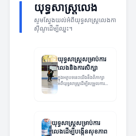
យុទ្ធសាស្ត្រលេង
សូមស្វែងយល់អំពីយុទ្ធសាស្ត្រលេងកា
ស៊ីណូដើម្បីឈ្នះ។
យុទ្ធសាស្ត្រសម្រាប់ការ
លេងនិងការសិក្សា
ក្នុងអត្ថបទនេះយើងនឹងពិភាក្សា
អំពីយុទ្ធសាស្ត្រដើម្បីសម្រួលការ
លេងនិងការសិក្សា។
យុទ្ធសាស្ត្រសម្រាប់ការ
លេងដើម្បីបង្កើនសុខភាព