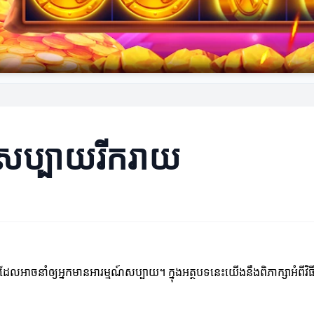
សប្បាយរីករាយ
ងដែលអាចនាំឲ្យអ្នកមានអារម្មណ៍សប្បាយ។ ក្នុងអត្ថបទនេះយើងនឹងពិភាក្សាអំពី