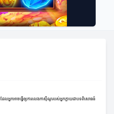
វិធីដែលអ្នកអាចធ្វើឲ្យការលេងកាស៊ីណូរបស់អ្នកក្លាយជាបទពិសោធន៍