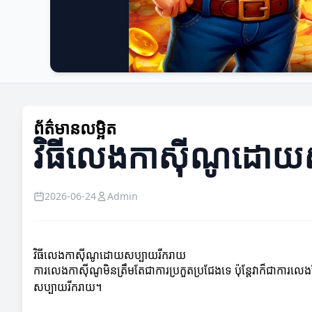
ព័ត៌មានលម្អិត
វិធីលេងកាស៊ីណូដោយ
2026-06-24
Admin
វិធីលេងកាស៊ីណូដោយសប្បាយរីករាយ
ការលេងកាស៊ីណូមិនត្រឹមតែជាការប្រកួតប្រជែងទេ ប៉ុន្តែវាក៏ជាការលេ
សប្បាយរីករាយ។