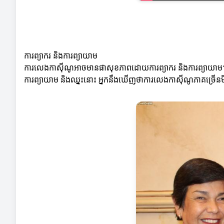
ការព្យាករ និងការព្យាយាម
ការលេងកាស៊ីណូអាចមានផាសុខភាពដោយការព្យាករ និងការព្យាយាម។ មិ
ការព្យាយាម និងឈ្នះនោះ អ្នកនឹងឃើញថាការលេងកាស៊ីណូភាគច្រើនមិ