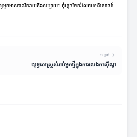
យអ្នកមានភាពរីករាយនិងសប្បាយ។ កុំភ្លេចចែករំលែកបទពិសោធន៍
បន្ទាប់
យុទ្ធសាស្ត្រសំរាប់អ្នកថ្មីក្នុងការលេងកាស៊ីណូ