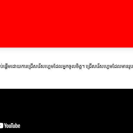
កអាចចាប់ផ្តើមដោយការជ្រើសរើសហ្គេមដែលអ្នកចូលចិត្ត។ ជ្រើសរើសហ្គេមដែលមា